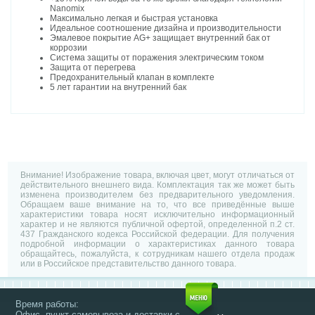
Nanomix
Максимально легкая и быстрая установка
Идеальное соотношение дизайна и производительности
Эмалевое покрытие AG+ защищает внутренний бак от
коррозии
Система защиты от поражения электрическим током
Защита от перегрева
Предохранительный клапан в комплекте
5 лет гарантии на внутренний бак
Внимание! Изображение товара, включая цвет, могут отличаться от
действительного внешнего вида. Комплектация так же может быть
изменена производителем без предварительного уведомления.
Обращаем ваше внимание на то, что все приведённые выше
характеристики товара носят исключительно информационный
характер и не являются публичной офертой, определенной п.2 ст.
437 Гражданского кодекса Российской федерации. Для получения
подробной информации о характеристиках данного товара
обращайтесь, пожалуйста, к сотрудникам нашего отдела продаж
или в Российское представительство данного товара.
Время работы:
Офис, пункт самовывоза и доставки с