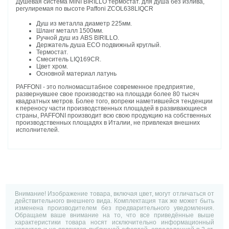
Душевая система MINI BIRILLO термостат. для душа без излива,
регулиремая по высоте Paffoni ZCOL638LIQCR
Душ из металла диаметр 225мм.
Шланг металл 1500мм.
Ручной душ из ABS BIRILLO.
Держатель душа ECO подвижный круглый.
Термостат.
Смеситель LIQ169CR.
Цвет хром.
Основной материал латунь
PAFFONI - это полномасштабное современное предприятие,
развернувшее свое производство на площади более 80 тысяч
квадратных метров. Более того, вопреки наметившейся тенденции
к переносу части производственных площадей в развивающиеся
страны, PAFFONI производит всю свою продукцию на собственных
производственных площадях в Италии, не привлекая внешних
исполнителей.
Внимание! Изображение товара, включая цвет, могут отличаться от
действительного внешнего вида. Комплектация так же может быть
изменена производителем без предварительного уведомления.
Обращаем ваше внимание на то, что все приведённые выше
характеристики товара носят исключительно информационный