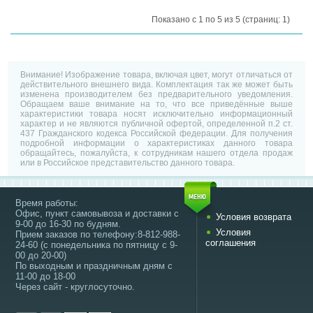
Показано с 1 по 5 из 5 (страниц: 1)
Внимание! Изображение товара, включая цвет, могут отличаться от
действительного внешнего вида. Комплектация так же может быть
изменена производителем без предварительного уведомления.
Обращаем ваше внимание на то, что все приведённые выше
характеристики товара носят исключительно информационный
характер и не являются публичной офертой, определенной п.2 ст.
437 Гражданского кодекса Российской федерации. Для получения
подробной информации о характеристиках данного товара
обращайтесь, пожалуйста, к сотрудникам нашего отдела продаж
или в Российское представительство данного товара.
Время работы:
Офис, пункт самовывоза и доставки с
Условия возврата
9-00 до 16-30 по будням.
Условия
Прием заказов по телефону:8-812-988-
соглашения
24-60 (с понедельника по пятницу с 9-
00 до 20-00)
По выходным и праздничным дням с
11-00 до 18-00
Через сайт - круглосуточно.