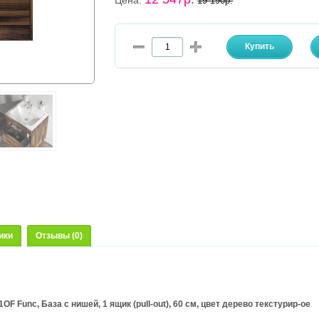
Цена:
19 190р.
ики
Отзывы (0)
F Func, База с нишей, 1 ящик (pull-out), 60 см, цвет дерево текстурир-ое