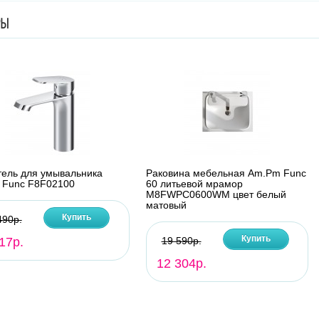
РЫ
ель для умывальника
Раковина мебельная Am.Pm Func
 Func F8F02100
60 литьевой мрамор
M8FWPC0600WM цвет белый
матовый
Купить
490р.
Купить
17р.
19 590р.
12 304р.