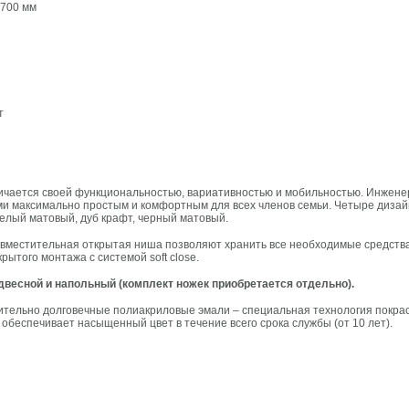
х700 мм
т
ичается своей функциональностью, вариативностью и мобильностью. Инженер
ми максимально простым и комфортным для всех членов семьи. Четыре дизай
белый матовый, дуб крафт, черный матовый.
вместительная открытая ниша позволяют хранить все необходимые средства 
ытого монтажа с системой soft close.
весной и напольный (комплект ножек приобретается отдельно).
вительно долговечные полиакриловые эмали – специальная технология покрас
 обеспечивает насыщенный цвет в течение всего срока службы (от 10 лет).