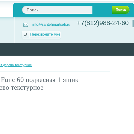
Поиск
+7(812)988-24-60
info@santehmartspb.ru
Перезвоните мне
т дерево текстурное
 Func 60 подвесная 1 ящик
во текстурное