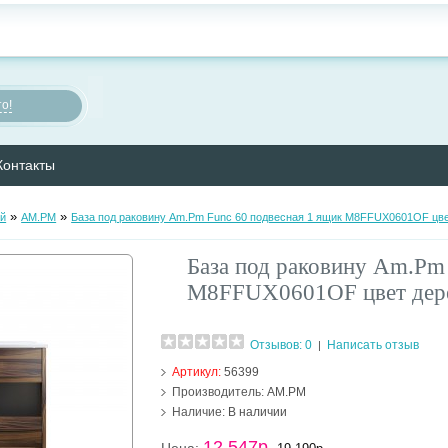
о!
Контакты
»
»
ой
AM.PM
База под раковину Am.Pm Func 60 подвесная 1 ящик M8FFUX0601OF цве
База под раковину Am.Pm
M8FFUX0601OF цвет дере
Отзывов: 0
Написать отзыв
|
Артикул:
56399
Производитель:
AM.PM
Наличие:
В наличии
12 547р.