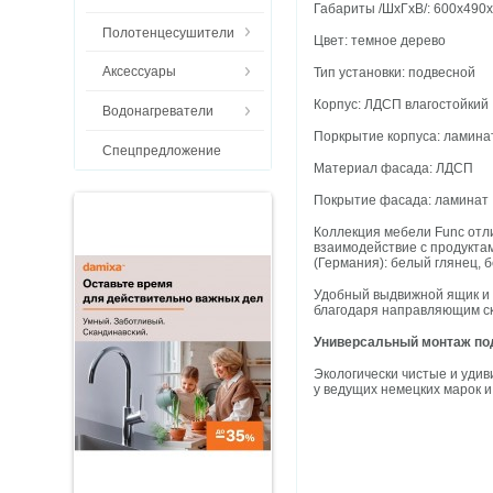
Габариты /ШхГхВ/: 600х490
Полотенцесушители
Цвет: темное дерево
Аксессуары
Тип установки: подвесной
Корпус: ЛДСП влагостойкий
Водонагреватели
Поркрытие корпуса: ламина
Спецпредложение
Материал фасада: ЛДСП
Покрытие фасада: ламинат
Коллекция мебели Func отл
взаимодействие с продукта
(Германия): белый глянец, 
Удобный выдвижной ящик и 
благодаря направляющим скр
Универсальный монтаж под
Экологически чистые и уди
у ведущих немецких марок и