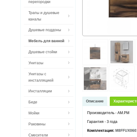
перегородки
Трапы и душевые
каналы
Душевые поддоны
Мебель для ванной
Душевые стойки
Унитазы
Унитазы с
инсталляцией
Инсталляции
Описание
Характерист
Биде
Производитель - AM.PM
Мойки
Гарантия - 3 года
Раковины
Комплектация:
M8FFUX0601O
Смесители