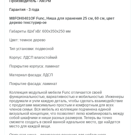
Производитель - AM.PM
Гарантия - 3 года
M8FOH0401OF Func, Ниша для хранения 25 см, 60 см, цвет
дерево текстурир-ое
Габариты /ШхГхВ/: 600х350х250 мм
Цвет: темное дерево
Тип установки: подвесной
Корпус: ЛДСП влагостойкий
Поркрытие корпуса: ламинат
Материал фасада: ЛДСП
Покрытие фасада: ламинат
Коллекция модульной мебели Func отличается своей
функциональностью, вариативностью и мобильностью. Инженеры
продумали и учли каждую деталь, чтобы сделать взаимодействие
с продуктами максимально простым и комфортным для всех
членов семьи. Вся мебель из коллекции подчинена единой
визуальной концепции, что позволяет легко комбинировать между
собой шкафчики и ниши разных размеров. Теперь вы точно
сможете создать в своей ванной идеальное место, где найдется
место для каждой вещи.