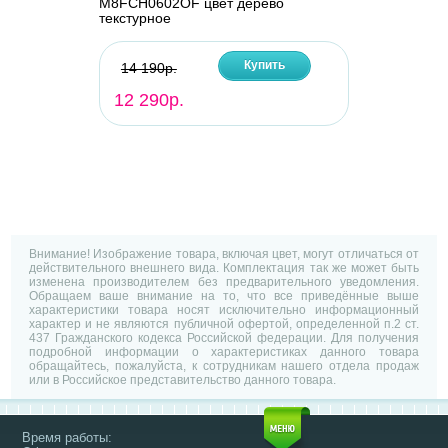
M8FCH0602OF цвет дерево
текстурное
Купить
14 190р.
12 290р.
Внимание! Изображение товара, включая цвет, могут отличаться от
действительного внешнего вида. Комплектация так же может быть
изменена производителем без предварительного уведомления.
Обращаем ваше внимание на то, что все приведённые выше
характеристики товара носят исключительно информационный
характер и не являются публичной офертой, определенной п.2 ст.
437 Гражданского кодекса Российской федерации. Для получения
подробной информации о характеристиках данного товара
обращайтесь, пожалуйста, к сотрудникам нашего отдела продаж
или в Российское представительство данного товара.
Время работы: