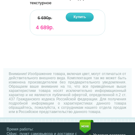
текстурное
Купить
6 690р.
4 689р.
Внимание! Изображение товара, включая цвет, могут отличаться от
действительного внешнего вида. Комплектация так же может быть
изменена производителем без предварительного уведомления.
Обращаем ваше внимание на то, что все приведённые выше
характеристики товара носят исключительно информационный
характер и не являются публичной офертой, определенной п.2 ст.
437 Гражданского кодекса Российской федерации. Для получения
подробной информации о характеристиках данного товара
обращайтесь, пожалуйста, к сотрудникам нашего отдела продаж
или в Российское представительство данного товара.
Время работы:
Офис, пункт самовывоза и доставки с