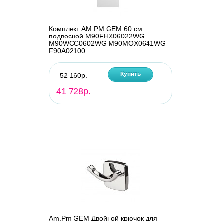
Комплект AM.PM GEM 60 см
подвесной M90FHX06022WG
M90WCC0602WG M90MOX0641WG
F90A02100
Купить
52 160р.
41 728р.
Am.Pm GEM Двойной крючок для