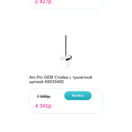
2 427р.
Am.Pm GEM Стойка с туалетной
щеткой A9033400
Купить
7 590р.
4 341р.