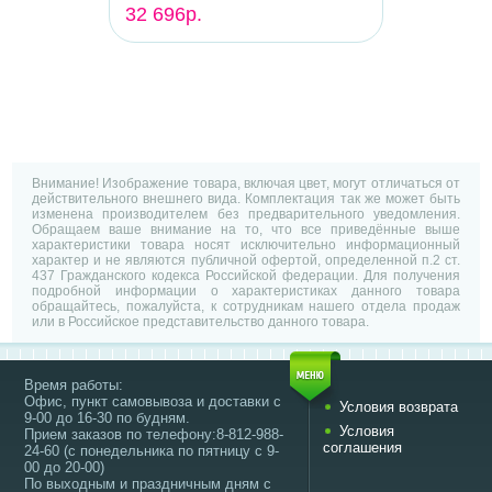
32 696р.
Внимание! Изображение товара, включая цвет, могут отличаться от
действительного внешнего вида. Комплектация так же может быть
изменена производителем без предварительного уведомления.
Обращаем ваше внимание на то, что все приведённые выше
характеристики товара носят исключительно информационный
характер и не являются публичной офертой, определенной п.2 ст.
437 Гражданского кодекса Российской федерации. Для получения
подробной информации о характеристиках данного товара
обращайтесь, пожалуйста, к сотрудникам нашего отдела продаж
или в Российское представительство данного товара.
Время работы:
Офис, пункт самовывоза и доставки с
Условия возврата
9-00 до 16-30 по будням.
Условия
Прием заказов по телефону:8-812-988-
соглашения
24-60 (с понедельника по пятницу с 9-
00 до 20-00)
По выходным и праздничным дням с