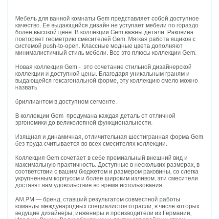
Мебель для ванной комнаты Gem представляет собой доступное
качество. Ее выдающийся дизайн не уступает мебели по гораздо
более высокой цене. В коллекции Gem важны детали. Раковина
повторяет геометрию смесителей Gem. Мягкая работа ящиков с
системой push-to-open. Классные модные цвета дополняют
минималистичный стиль мебели. Все это плюсы коллекции Gem.
Новая коллекция Gem - это сочетание стильной дизайнерской
коллекции и доступной цены. Благодаря уникальным граням и
выдающейся гексагональной форме, эту коллекцию смело можно
назвать
бриллиантом в доступном сегменте.
В коллекции Gem продумана каждая деталь от отличной
эргономики до великолепной функциональности.
Изящная и динамичная, отличительная шестигранная форма Gem
без труда считывается во всех смесителях коллекции.
Коллекция Gem сочетает в себе премиальный внешний вид и
максимальную практичность. Доступные в нескольких размерах, в
соответствии с вашим бюджетом и размером раковины, со слегка
укрупненным корпусом и более широким изливом, эти смесители
доставят вам удовольствие во время использования.
AM.PM — бренд, ставший результатом совместной работы
команды международных специалистов отрасли, в числе которых
ведущие дизайнеры, инженеры и производители из Германии,