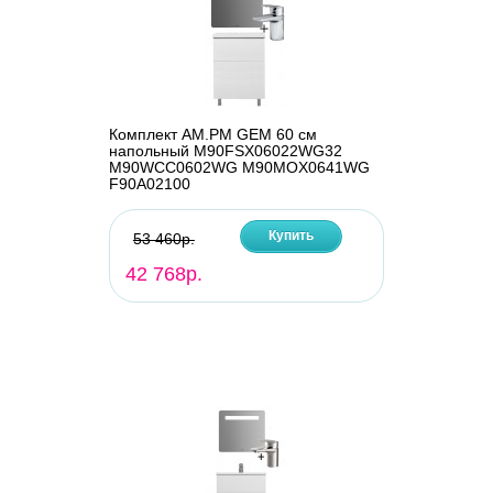
Комплект AM.PM GEM 60 см
напольный M90FSX06022WG32
M90WCC0602WG M90MOX0641WG
F90A02100
Купить
53 460р.
42 768р.