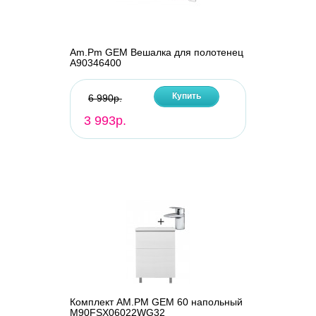
Am.Pm GEM Вешалка для полотенец
A90346400
Купить
6 990р.
3 993р.
Комплект AM.PM GEM 60 напольный
M90FSX06022WG32