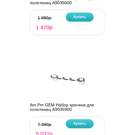
полотенец A9035600
Купить
1 990р.
1 470р.
Am.Pm GEM Набор крючков для
полотенец A9035900
Купить
7 390р.
5 037р.