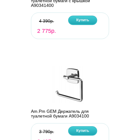
туалетной бумаги с крышкой
A90341400
Купить
4 390р.
2 775р.
Am.Pm GEM Держатель для
туалетной бумаги A9034100
Купить
3 790р.