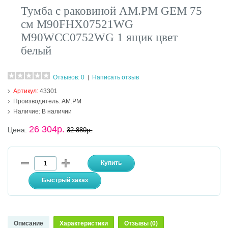
Тумба с раковиной AM.PM GEM 75
см M90FHX07521WG
M90WCC0752WG 1 ящик цвет
белый
Отзывов: 0
Написать отзыв
|
Артикул:
43301
Производитель:
AM.PM
Наличие:
В наличии
26 304р.
Цена:
32 880р.
Описание
Характеристики
Отзывы (0)