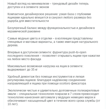
Новый взгляд на минимализм – трендовый дизайн теперь
доступен и в сегменте эконом
Компактное дизайнерское решение: узкая база с глубокими
ящиками идеально впишется в санузел любого размера без
ущерба для вместительности
Безупречный баланс между функциональностью и дизайном в
керамической раковине
Самые модные цвета и отделки – в коллекции представлены
глянцевые и матовые варианты, а также имитация натурального
дерева.
Впервые в доступном сегменте: фурнитура push-to-open
последнего поколения – позволяет открывать ящики при нажатии
на любое место фасада
Максимально возможная нагрузка на ящик в сегменте:
выдерживает до 35 кг
Удобный демонтаж без помощи инструментов и легкая
регулировка ящиков: благодаря надёжному соединению
направляющей и ящика при помощи особого фиксатора
Экологически чистые и удивительно долговечные полиакриловые
эмали – специальная технология покраски в 7 слоев превосходит
технологию нанесения автоэмали у ведущих немецких марок и
обеспечивает насыщенный цвет в течение всего срока службы (от
10 лет).