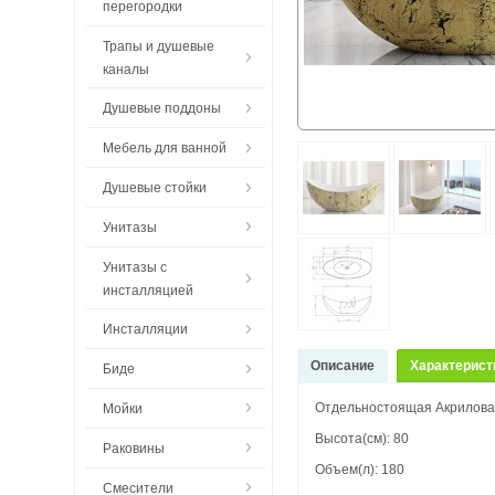
перегородки
Трапы и душевые
каналы
Душевые поддоны
Мебель для ванной
Душевые стойки
Унитазы
Унитазы с
инсталляцией
Инсталляции
Описание
Характерист
Биде
Отдельностоящая Акрилова
Мойки
Высота(см): 80
Раковины
Объем(л): 180
Смесители