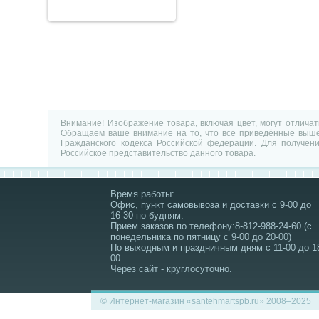
Внимание! Изображение товара, включая цвет, могут отлича
Обращаем ваше внимание на то, что все приведённые выше 
Гражданского кодекса Российской федерации. Для получен
Российское представительство данного товара.
Время работы:
Офис, пункт самовывоза и доставки с 9-00 до
16-30 по будням.
Прием заказов по телефону:8-812-988-24-60 (с
понедельника по пятницу с 9-00 до 20-00)
По выходным и праздничным дням с 11-00 до 1
00
Через сайт - круглосуточно.
© Интернет-магазин «santehmartspb.ru» 2008–2025