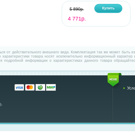
Купить
5 890р.
4 771р.
ться от действительного внешнего вида. Комплектация так же может быть 
характеристики товара носят исключительно информационный характер и
ия подробной информации о характеристиках данного товара обращайтес
Усл
8-