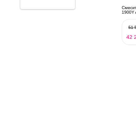
Смесит
1900Y 
51 
42 