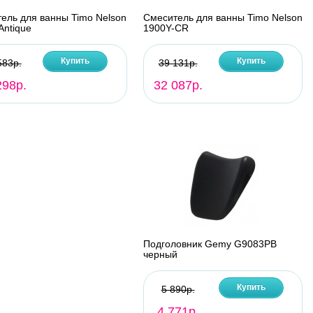
ель для ванны Timo Nelson
Смеситель для ванны Timo Nelson
Antique
1900Y-CR
Купить
Купить
583р.
39 131р.
298р.
32 087р.
Подголовник Gemy G9083PB
черный
Купить
5 890р.
4 771р.