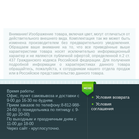
Внимание! Изображение товара, включая цвет, могут отличаться от
действительного внешнего вида. Комплектация так же может быть
изменена производителем без предварительного уведомления.
Обращаем ваше внимание на то, что все приведённые выше
характеристики товара носят исключительно информационный
характер и не являются публичной офертой, определенной п.2 ст.
437 Гражданского кодекса Российской федерации. Для получения
подробной информации о характеристиках данного товара
обращайтесь, пожалуйста, к сотрудникам нашего отдела продаж
или в Российское представительство данного товара.
Время работы:
Офис, пункт самовывоза и доставки с
Условия возврата
9-00 до 16-30 по будням.
Условия
Прием заказов по телефону:8-812-988-
соглашения
24-60 (с понедельника по пятницу с 9-
00 до 20-00)
По выходным и праздничным дням с
11-00 до 18-00
Через сайт - круглосуточно.