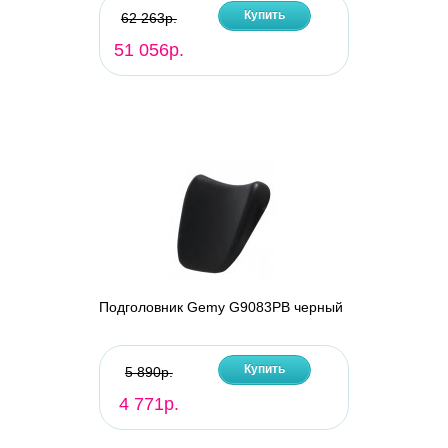
Купить
62 263р.
51 056р.
Подголовник Gemy G9083PB черный
Купить
5 890р.
4 771р.