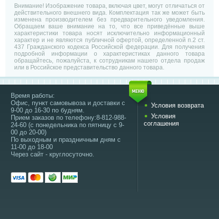
Внимание! Изображение товара, включая цвет, могут отличаться от
действительного внешнего вида. Комплектация так же может быть
изменена производителем без предварительного уведомления.
Обращаем ваше внимание на то, что все приведённые выше
характеристики товара носят исключительно информационный
характер и не являются публичной офертой, определенной п.2 ст.
437 Гражданского кодекса Российской федерации. Для получения
подробной информации о характеристиках данного товара
обращайтесь, пожалуйста, к сотрудникам нашего отдела продаж
или в Российское представительство данного товара.
Время работы:
Офис, пункт самовывоза и доставки с
Условия возврата
9-00 до 16-30 по будням.
Условия
Прием заказов по телефону:8-812-988-
соглашения
24-60 (с понедельника по пятницу с 9-
00 до 20-00)
По выходным и праздничным дням с
11-00 до 18-00
Через сайт - круглосуточно.