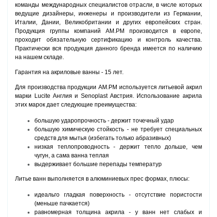
команды международных специалистов отрасли, в числе которых
ведущие дизайнеры, инженеры и производители из Германии,
Италии, Дании, Великобритании и других европейских стран.
Продукция группы компаний AM.PM производится в европе,
проходит обязательную сертификацию и контроль качества.
Практически вся продукция данного бренда имеется по наличию
на нашем складе.
Гарантия на акриловые ванны - 15 лет.
Для производства продукции
AM.PM используется литьевой акрил
марки Lucite Англия и Senoplast Австрия. Использование акрила
этих марок дает следующие преимущества:
большую ударопрочность - держит точечный удар
большую химическую стойкость - не требует специальных
средств для мытья (избегать только абразивных)
низкая теплопроводность - держит тепло дольше, чем
чугун, а сама ванна теплая
выдерживает большие перепады температур
Литье ванн выполняется в алюминиевых прес формах, плюсы:
идеальго гладкая поверхность - отсутствие пористости
(меньше пачкается)
равномерная толщина акрила - у ванн нет слабых и