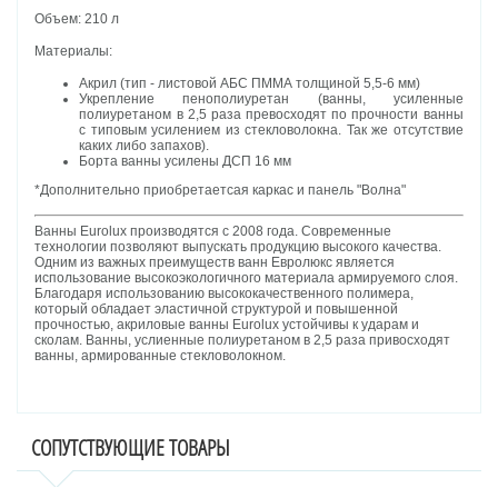
Объем: 210 л
Материалы:
Акрил (тип - листовой АБС ПММА толщиной 5,5-6 мм)
Укрепление пенополиуретан (ванны, усиленные
полиуретаном в 2,5 раза превосходят по прочности ванны
с типовым усилением из стекловолокна. Так же отсутствие
каких либо запахов).
Борта ванны усилены ДСП 16 мм
*Дополнительно приобретаетсая каркас и панель "Волна"
Ванны Eurolux производятся с 2008 года. Современные
технологии позволяют выпускать продукцию высокого качества.
Одним из важных преимуществ ванн Евролюкс является
использование высокоэкологичного материала армируемого слоя.
Благодаря использованию высококачественного полимера,
который обладает эластичной структурой и повышенной
прочностью, акриловые ванны Eurolux устойчивы к ударам и
сколам. Ванны, услиенные полиуретаном в 2,5 раза привосходят
ванны, армированные стекловолокном.
СОПУТСТВУЮЩИЕ ТОВАРЫ