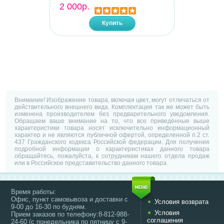
2 000р.
Купить
Внимание! Изображение товара, включая цвет, могут отличаться от
действительного внешнего вида. Комплектация так же может быть
изменена производителем без предварительного уведомления.
Обращаем ваше внимание на то, что все приведённые выше
характеристики товара носят исключительно информационный
характер и не являются публичной офертой, определенной п.2 ст.
437 Гражданского кодекса Российской федерации. Для получения
подробной информации о характеристиках данного товара
обращайтесь, пожалуйста, к сотрудникам нашего отдела продаж
или в Российское представительство данного товара.
Время работы:
Офис, пункт самовывоза и доставки с
Условия возврата
9-00 до 16-30 по будням.
Условия
Прием заказов по телефону:8-812-988-
соглашения
24-60 (с понедельника по пятницу с 9-