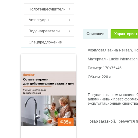
Полотенцесушители
Аксессуары
Водонагреватели
Описание
Характерист
Спецпредложение
Акриловая ванна Relisan, П
Материал - Lucite Internatio
Размер: 170х75х46
Объем: 220 л.
Покупая в нашем магазине 
алюминиевых пресс формах
эксплуатационным свойства
Товар заказной. Требуется п