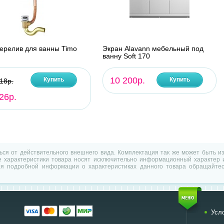
ерелив для ванны Timo
Экран Alavann мебельный под
ванну Soft 170
10 200р.
Купить
Купить
18р.
26р.
ться от действительного внешнего вида. Комплектация так же может быть 
характеристики товара носят исключительно информационный характер и
ия подробной информации о характеристиках данного товара обращайтес
Усл