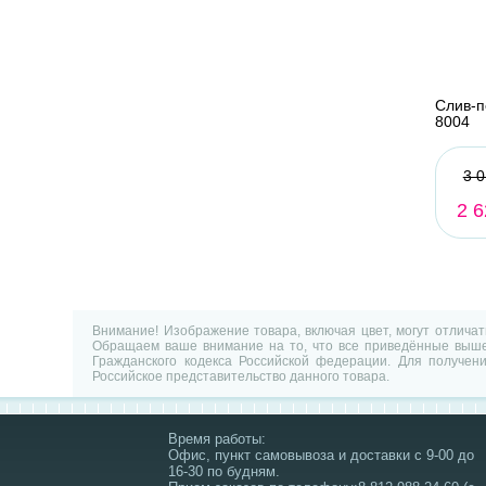
Слив-п
8004
3 0
2 6
Внимание! Изображение товара, включая цвет, могут отлича
Обращаем ваше внимание на то, что все приведённые выше 
Гражданского кодекса Российской федерации. Для получен
Российское представительство данного товара.
Время работы:
Офис, пункт самовывоза и доставки с 9-00 до
16-30 по будням.