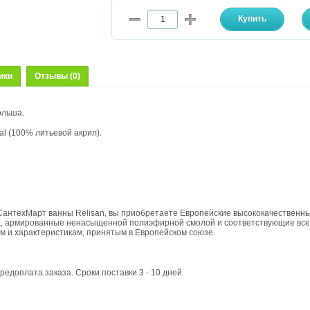
ики
Отзывы (0)
ольша.
nal (100% литьевой акрил).
СантехМарт ванны Relisan, вы приобретаете Европейские высококачественн
, армированные ненасыщенной полиэфирной смолой и соответствующие всем
м и характеристикам, принятым в Европейском союзе.
редоплата заказа. Сроки поставки 3 - 10 дней.