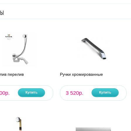
РЫ
лив перелив
Ручки хромированные
00р.
3 520р.
Купить
Купить