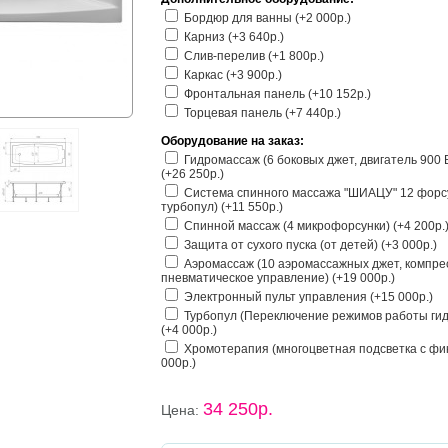
Бордюр для ванны (+2 000р.)
Карниз (+3 640р.)
Слив-перелив (+1 800р.)
Каркас (+3 900р.)
Фронтальная панель (+10 152р.)
Торцевая панель (+7 440р.)
Оборудование на заказ:
Гидромассаж (6 боковых джет, двигатель 900
(+26 250р.)
Система спинного массажа "ШИАЦУ" 12 форс
турбопул) (+11 550р.)
Спинной массаж (4 микрофорсунки) (+4 200р.
Защита от сухого пуска (от детей) (+3 000р.)
Аэромассаж (10 аэромассажных джет, компрес
пневматическое управление) (+19 000р.)
Электронный пульт управления (+15 000р.)
Турбопул (Переключение режимов работы гид
(+4 000р.)
Хромотерапия (многоцветная подсветка с фик
000р.)
34 250р.
Цена: