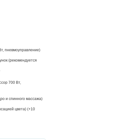
 Вт, пневмоуправление)
унок (рекомендуется
)
сор 700 Вт,
ро и спинного массажа)
сацией цвета) (+10