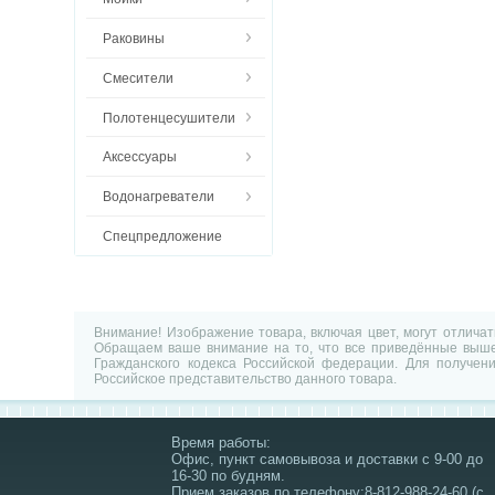
Раковины
Смесители
Полотенцесушители
Аксессуары
Водонагреватели
Спецпредложение
Внимание! Изображение товара, включая цвет, могут отлича
Обращаем ваше внимание на то, что все приведённые выше 
Гражданского кодекса Российской федерации. Для получен
Российское представительство данного товара.
Время работы:
Офис, пункт самовывоза и доставки с 9-00 до
16-30 по будням.
Прием заказов по телефону:8-812-988-24-60 (с