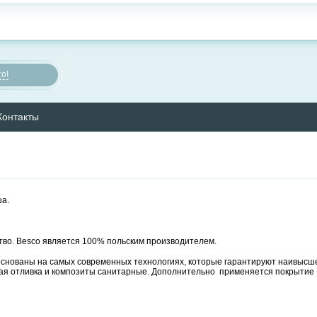
о!
Контакты
ша.
тво. Besco является 100% польским производителем.
нованы на самых современных технологиях, которые гарантируют наивысшее
я отливка и композиты санитарные. Дополнительно применяется покрытие B