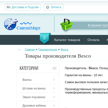
Доставка и Подъём
Оплата
В корзине пуст
Каталог товаров
Оплата
»
»
Главная
Производители
Besco
Товары производителя Besco
КАТЕГОРИИ
Besco
Производитель -
, Поль
Гарантия на ванны - 10 лет.
Ванны
Самое высокое польское качес
Шторки на ванну
Производственные процессы ос
термоформование, минеральна
Экран под ванну
Душевые кабины