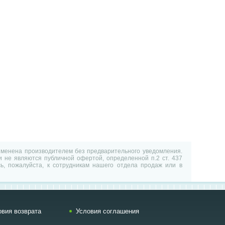
изменена производителем без предварительного уведомления.
 не являются публичной офертой, определенной п.2 ст. 437
ь, пожалуйста, к сотрудникам нашего отдела продаж или в
овия возврата
Условия соглашения