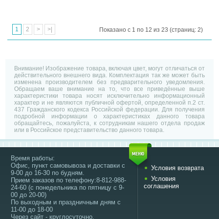
1
2
>
>|
Показано с 1 по 12 из 23 (страниц: 2)
Внимание! Изображение товара, включая цвет, могут отличаться от
действительного внешнего вида. Комплектация так же может быть
изменена производителем без предварительного уведомления.
Обращаем ваше внимание на то, что все приведённые выше
характеристики товара носят исключительно информационный
характер и не являются публичной офертой, определенной п.2 ст.
437 Гражданского кодекса Российской федерации. Для получения
подробной информации о характеристиках данного товара
обращайтесь, пожалуйста, к сотрудникам нашего отдела продаж
или в Российское представительство данного товара.
Время работы:
Офис, пункт самовывоза и доставки с
Условия возврата
9-00 до 16-30 по будням.
Условия
Прием заказов по телефону:8-812-988-
соглашения
24-60 (с понедельника по пятницу с 9-
00 до 20-00)
По выходным и праздничным дням с
11-00 до 18-00
Через сайт - круглосуточно.